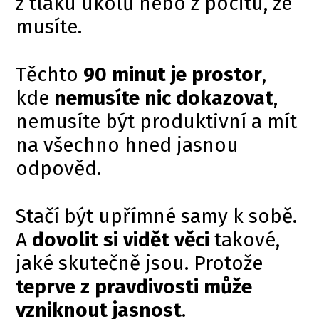
z tlaku úkolů nebo z pocitu, že
musíte.
Těchto
90 minut je prostor
,
kde
nemusíte nic
dokazovat
,
nemusíte být produktivní a mít
na všechno hned jasnou
odpověd.
Stačí být upřímné samy k sobě.
A
dovolit si vidět věci
takové,
jaké skutečně jsou. Protože
teprve z pravdivosti může
vzniknout jasnost
.