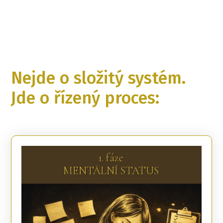
Nejde o složitý systém.
Jde o řízený proces:
1. fáze
MENTÁLNÍ STATUS