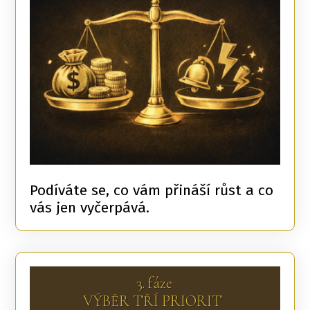
Podíváte se, co vám přináší růst a co
vás jen vyčerpává.
3. fáze
VÝBĚR TŘÍ PRIORIT