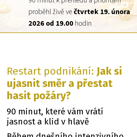
90 minut k přehledu a prioritám
proběhl živě ve
čtvrtek 19. února
2026 od 19.00
hodin
Restart podnikání:
Jak si
ujasnit směr a přestat
hasit požáry?
90 minut, které vám vrátí
jasnost a klid v hlavě
Během dnešního intenzivního