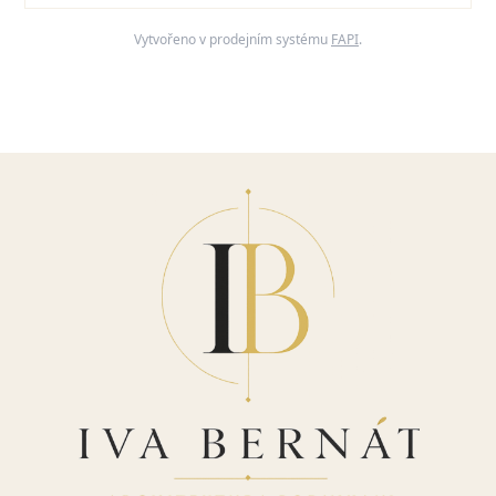
Vytvořeno v prodejním systému
FAPI
.