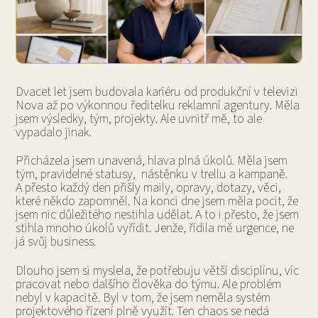
Dvacet let jsem budovala kariéru od produkční v televizi
Nova až po výkonnou ředitelku reklamní agentury. Měla
jsem výsledky, tým, projekty. Ale uvnitř mě, to ale
vypadalo jinak.
Přicházela jsem unavená, hlava plná úkolů. Měla jsem
tým, pravidelné statusy, nástěnku v trellu a kampaně.
A přesto každý den přišly maily, opravy, dotazy, věci,
které někdo zapomněl. Na konci dne jsem měla pocit, že
jsem nic důležitého nestihla udělat. A to i přesto, že jsem
stihla mnoho úkolů vyřídit. Jenže, řídila mě urgence, ne
já svůj business.
Dlouho jsem si myslela, že potřebuju větší disciplínu, víc
pracovat nebo dalšího člověka do týmu. Ale problém
nebyl v kapacitě. Byl v tom, že jsem neměla systém
projektového řízení plně využít. Ten chaos se nedá