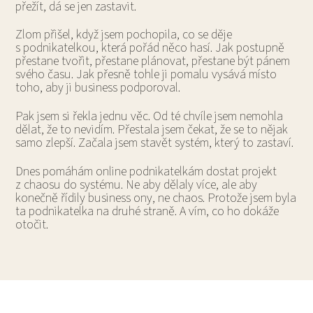
přežít, dá se jen zastavit.
Zlom přišel, když jsem pochopila, co se děje
s podnikatelkou, která pořád něco hasí. Jak postupně
přestane tvořit, přestane plánovat, přestane být pánem
svého času. Jak přesně tohle ji pomalu vysává místo
toho, aby ji business podporoval.
Pak jsem si řekla jednu věc. Od té chvíle jsem nemohla
dělat, že to nevidím. Přestala jsem čekat, že se to nějak
samo zlepší. Začala jsem stavět systém, který to zastaví.
Dnes pomáhám online podnikatelkám dostat projekt
z chaosu do systému. Ne aby dělaly více, ale aby
konečně řídily business ony, ne chaos. Protože jsem byla
ta podnikatelka na druhé straně. A vím, co ho dokáže
otočit.