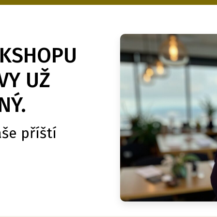
RKSHOPU
VY UŽ
NÝ.
še příští