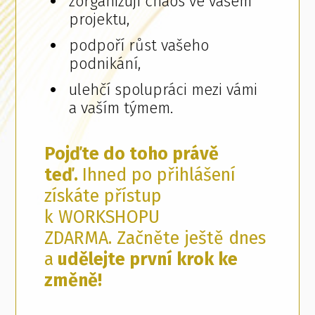
zorganizují chaos ve vašem
projektu,
podpoří růst vašeho
podnikání,
ulehčí spolupráci mezi vámi
a vaším týmem.
Pojďte do toho právě
teď.
Ihned po přihlášení
získáte přístup
k WORKSHOPU
ZDARMA. Začněte ještě dnes
a
udělejte první krok ke
změně!