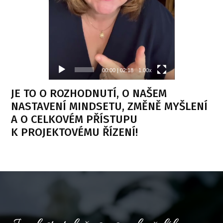
00:00
|
02:18
1.00x
JE TO O ROZHODNUTÍ, O NAŠEM
NASTAVENÍ MINDSETU, ZMĚNĚ MYŠLENÍ
A O CELKOVÉM PŘÍSTUPU
K PROJEKTOVÉMU ŘÍZENÍ!