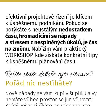
Efektivní projektové řízení je klíčem
k úspěšnému podnikání. Pokud se
potýkáte s neustálým
nedostatkem
času, hromadícími se nápady
a stresem z nesplněných úkolů, je čas
na změnu.
Nabízím vám praktický
WORKSHOP, kde získáte konkrétní tipy
k úspěšnému plánování času.
Řešíte stále dokola tyto situace?
Pořád nic nestíháte?
Nové nápady se vám kupí v šuplíku a vy
nemáte vůbec prostor se jim věnovat?
Každý večer si říkáte, co všechno jste