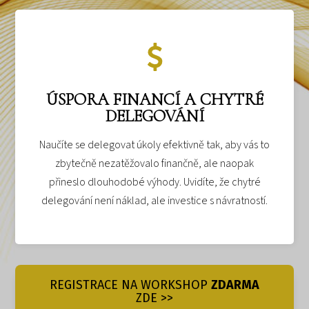
ÚSPORA FINANCÍ A CHYTRÉ
DELEGOVÁNÍ
Naučíte se delegovat úkoly efektivně tak, aby vás to
zbytečně nezatěžovalo finančně, ale naopak
přineslo dlouhodobé výhody. Uvidíte, že chytré
delegování není náklad, ale investice s návratností.
REGISTRACE NA WORKSHOP
ZDARMA
ZDE >>