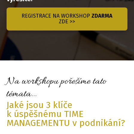
REGISTRACE NA WORKSHOP
ZDARMA
ZDE >>
Na workshopu pořešíme tato
témata...
Jaké jsou 3 klíče
k úspěšnému TIME
MANAGEMENTU v podnikání?