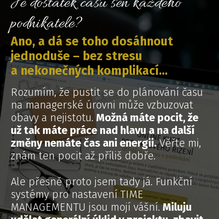
Je dostatek času sen každého
podnikatele?
Ano, a dá se toho dosáhnout
jednoduše – bez stresu
a nekonečných komplikací...
Rozumím, že pustit se do plánování času
na managerské úrovni může vzbuzovat
obavy a nejistotu.
Možná máte pocit, že
už tak máte práce nad hlavu a na další
změny nemáte čas ani energii.
Věřte mi,
znám ten pocit až příliš dobře.
Ale přesně proto jsem tady já. Funkční
systémy pro nastavení TIME
MANAGEMENTU jsou mojí vášní.
Miluju