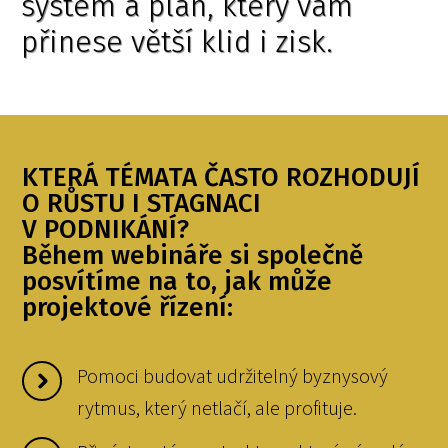
systém a plán, který vám
přinese větší klid i zisk.
KTERÁ TÉMATA ČASTO ROZHODUJÍ
O RŮSTU I STAGNACI
V PODNIKÁNÍ?
Během webináře si společně
posvítíme na to, jak může
projektové řízení:
Pomoci budovat udržitelný byznysový
rytmus, který netlačí, ale profituje.