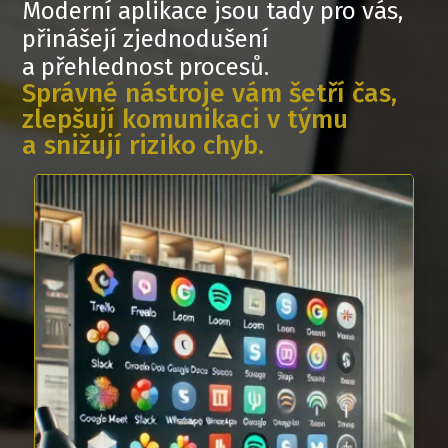
Moderní aplikace jsou tady pro vás,
přinášejí zjednodušení
a přehlednost procesů.
Správné nástroje vám šetří čas,
zlepšují komunikaci v týmu
a snižují riziko chyb.