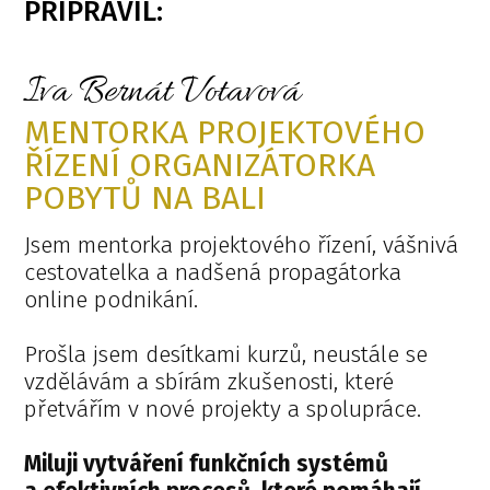
PŘIPRAVIL:
Iva Bernát Votavová
MENTORKA PROJEKTOVÉHO
ŘÍZENÍ ORGANIZÁTORKA
POBYTŮ NA BALI
Jsem mentorka projektového řízení, vášnivá
cestovatelka a nadšená propagátorka
online podnikání.
Prošla jsem desítkami kurzů, neustále se
vzdělávám a sbírám zkušenosti, které
přetvářím v nové projekty a spolupráce.
Miluji vytváření funkčních systémů