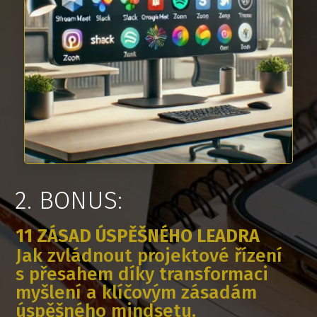
2. BONUS:
11 ZÁSAD ÚSPĚŠNÉHO LEADRA
Jak zvládnout projektové řízení
s přesahem díky transformaci
myšlení a klíčovým zásadám
úspěšného mindsetu.