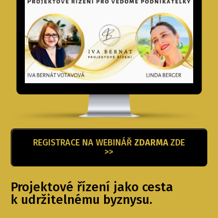
REGISTRACE NA WEBINÁŘ
ZDARMA
ZDE
>>
Projektové řízení jako cesta
k udržitelnému byznysu.