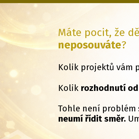
Máte pocit, že d
neposouváte
?
Kolik projektů vám 
Kolik
rozhodnutí od
Tohle není problém 
neumí řídit směr.
Um