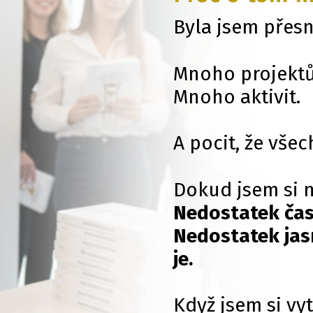
Byla jsem přesn
Mnoho projekt
Mnoho aktivit.
A pocit, že všec
Dokud jsem si n
Nedostatek čas
Nedostatek jas
je.
Když jsem si vy