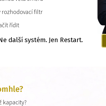
 rozhodovací filtr
čít řídit
Ne další systém. Jen Restart.
tomhle?
ž kapacity?