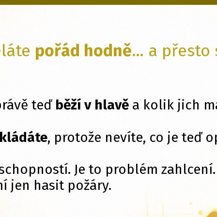
ěláte
pořád hodně
… a přesto
právě teď
běží v hlavě
a kolik jich 
kládáte
, protože nevíte, co je teď 
schopností. Je to problém zahlcení
í jen hasit požáry.