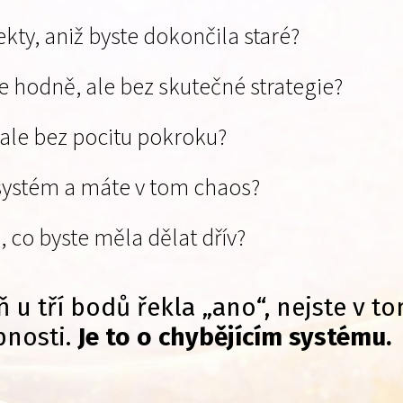
kty, aniž byste dokončila staré?
te hodně, ale bez skutečné strategie?
 ale bez pocitu pokroku?
í systém a máte v tom chaos?
 co byste měla dělat dřív?
ň u tří bodů řekla „ano“, nejste v t
pnosti.
Je to o chybějícím systému.