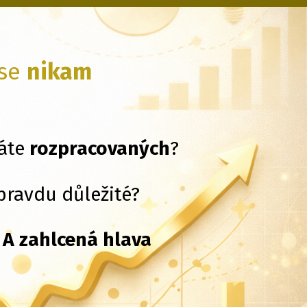
 se
nikam
máte
rozpracovaných
?
opravdu důležité?
.
A zahlcená hlava