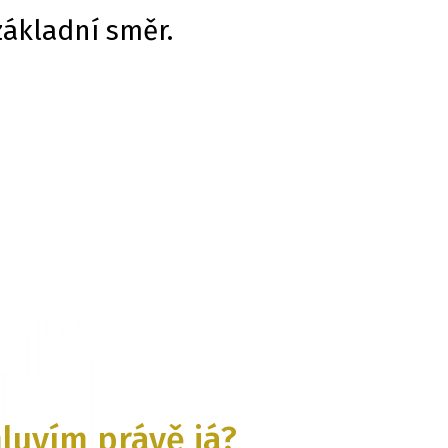
základní směr.
luvím právě já?