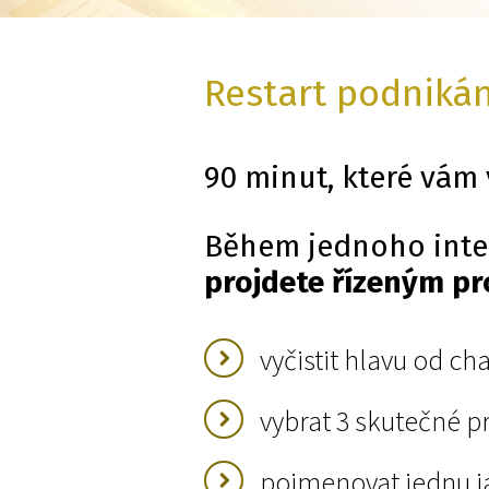
Restart podniká
90 minut, které vám v
Během jednoho inte
projdete řízeným p
vyčistit hlavu od ch
vybrat 3 skutečné pr
pojmenovat jednu j