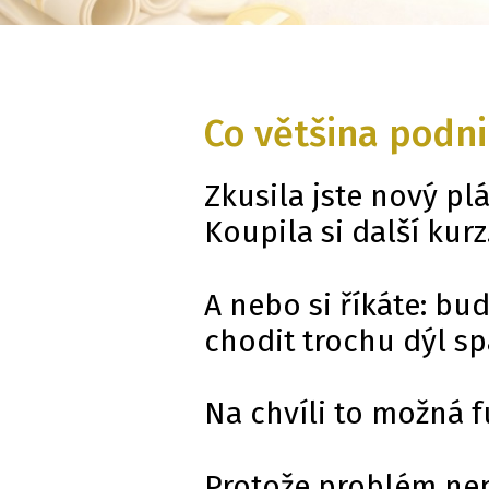
Co většina podni
Zkusila jste nový plá
Koupila si další kurz
A nebo si říkáte: bu
chodit trochu dýl spá
Na chvíli to možná 
Protože problém není