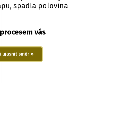
pu, spadla polovina
 procesem vás
i ujasnit směr »