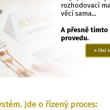
rozhodovací ma
věcí sama...
A přesně tímto
provedu.
« Chci s
ystém. Jde o řízený proces: