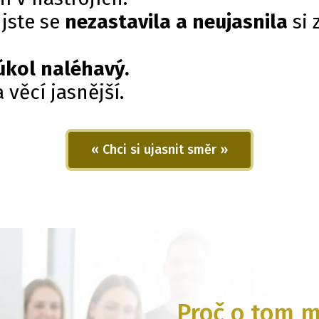
 jste se
nezastavila a neujasnila
si 
úkol naléhavý.
věcí jasnější.
« Chci si ujasnit směr »
Proč o tom m