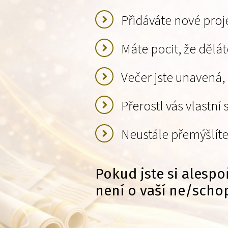
Přidáváte nové proje
Máte pocit, že dělá
Večer jste unavená,
Přerostl vás vlastn
Neustále přemýšlíte,
Pokud jste si alespo
není o vaší ne/scho