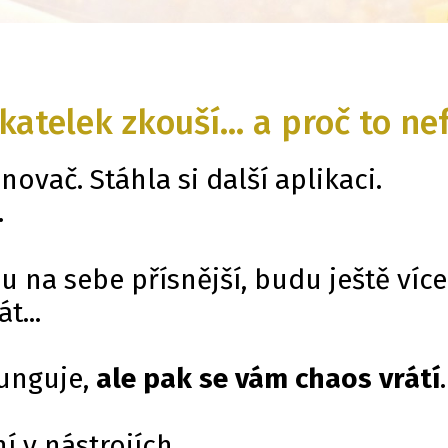
katelek zkouší… a proč to ne
novač. Stáhla si další aplikaci.
.
du na sebe přísnější, budu ještě víc
t...
funguje,
ale pak se vám chaos vrátí
.
 v nástrojích.