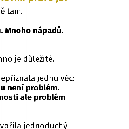
ě tam.
ů.
Mnoho nápadů.
hno je důležité.
epřiznala jednu věc:
u není problém.
nosti ale problém
tvořila jednoduchý