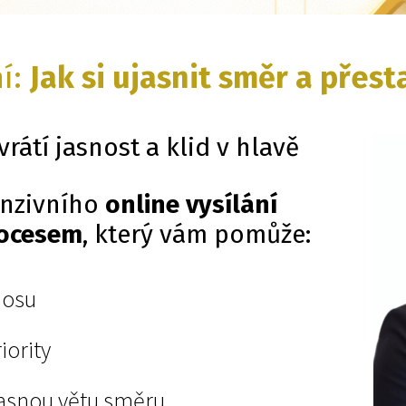
ní:
Jak si ujasnit směr a přest
rátí jasnost a klid v hlavě
nzivního
online vysílání
rocesem
, který vám pomůže:
aosu
iority
asnou větu směru