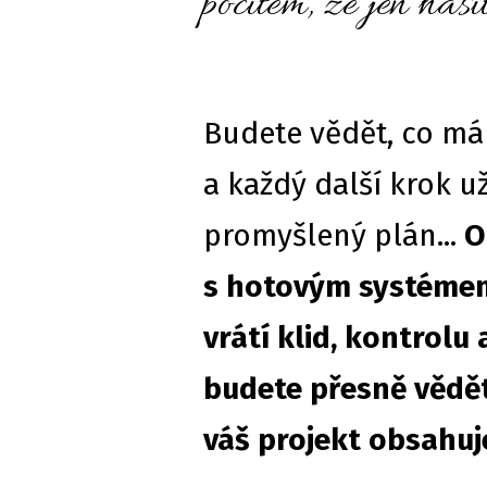
pocitem, že jen has
Budete vědět, co má 
a každý další krok u
promyšlený plán...
O
s hotovým systémem
vrátí klid, kontrolu a
budete přesně vědět
váš projekt obsahuje