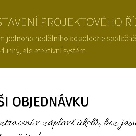
TAVENÍ PROJEKTOVÉHO ŘÍZ
 jednoho nedělního odpoledne společně v
duchý, ale efektivní systém.
AŠI OBJEDNÁVKU
t ztracení v záplavě úkolů, bez ja