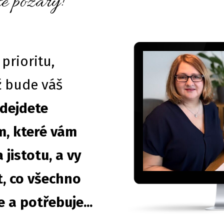
íte požáry!
prioritu,
ž bude váš
dejdete
, které vám
 jistotu, a vy
, co všechno
 a potřebuje...