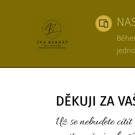
NAS
Během
jedno
DĚKUJI ZA V
Už se nebudete cítí