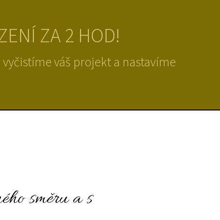
ENÍ ZA 2 HOD!
yčistíme váš projekt a nastavíme
sného směru a s