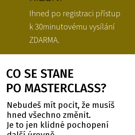
Ihned po registraci přístup
k 30minutovému vysílání
ZDARMA.
CO SE STANE
PO MASTERCLASS?
Nebudeš mít pocit, že musíš
hned všechno změnit.
Je to jen klidné pochopení
další úrovně.