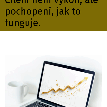
Cílem není výkon, ale
pochopení, jak to
funguje.