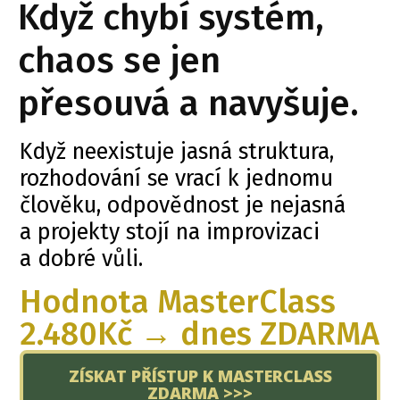
Když chybí systém,
chaos se jen
přesouvá a navyšuje.
Když neexistuje jasná struktura,
rozhodování se vrací k jednomu
člověku, odpovědnost je nejasná
a projekty stojí na improvizaci
a dobré vůli.
Hodnota MasterClass
2.480Kč → dnes ZDARMA
ZÍSKAT PŘÍSTUP K MASTERCLASS
ZDARMA >>>