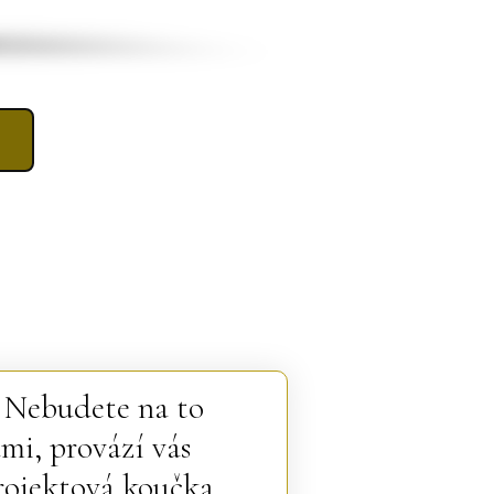
. Nebudete na to
ami, provází vás
rojektová koučka.