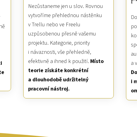
Nezůstaneme jen u slov. Rovnou
vytvoříme přehlednou nástěnku
y
Do
v Trellu nebo ve Freelu
čně
po
uzpůsobenou přesně vašemu
ko
projektu. Kategorie, priority
sp
i návaznosti, vše přehledně,
au
efektivně a ihned k použití.
Místo
i
a 
teorie získáte konkrétní
te
Do
a dlouhodobě udržitelný
i 
pracovní nástroj.
om