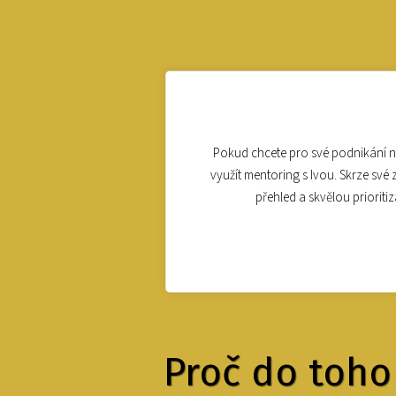
Pokud chcete pro své podnikání n
využít mentoring s Ivou. Skrze své 
přehled a skvělou prioriti
Proč do toho