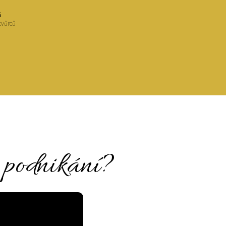
á
tvůrců
 podnikání?