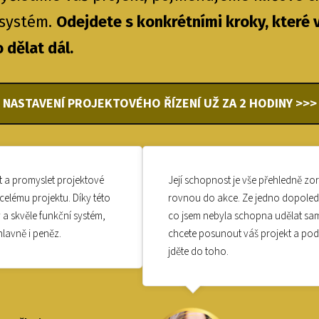
 systém.
Odejdete s konkrétními kroky, které v
o dělat dál.
NASTAVENÍ PROJEKTOVÉHO ŘÍZENÍ UŽ ZA 2 HODINY >>>
 a promyslet projektové
Její schopnost je vše přehledně zo
celému projektu. Díky této
rovnou do akce. Ze jedno dopoledn
a skvěle funkční systém,
co jsem nebyla schopna udělat sama
hlavně i peněz.
chcete posunout váš projekt a po
jděte do toho.