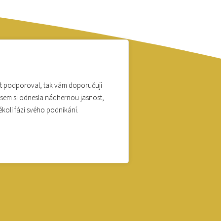
kt podporoval, tak vám doporučuji
á jsem si odnesla nádhernou jasnost,
ékoli fázi svého podnikání.