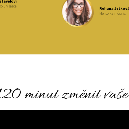
stavělovi
olu v lásce
Rehana Ježkov
Mentorka módních 
20 minut změnit vaše