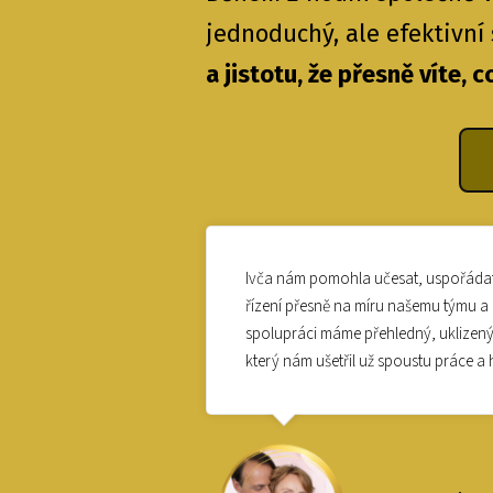
jednoduchý, ale efektivní
a jistotu, že přesně víte, c
Ivča nám pomohla učesat, uspořádat
řízení přesně na míru našemu týmu a 
spolupráci máme přehledný, uklizený 
který nám ušetřil už spoustu práce a 