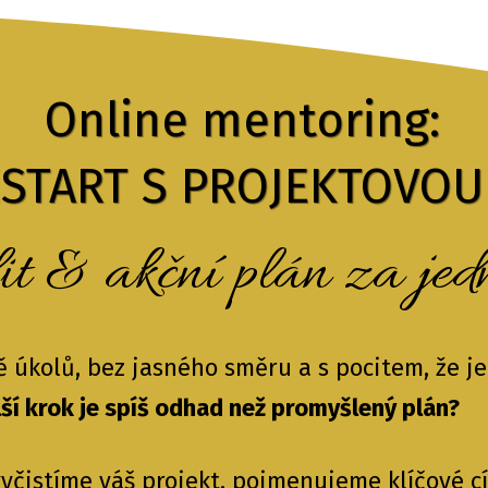
Online mentoring:
ESTART S PROJEKTOVO
it & akční plán za jed
vě úkolů, bez jasného směru a s pocitem, že j
lší krok je spíš odhad než promyšlený plán?
čistíme váš projekt, pojmenujeme klíčové c