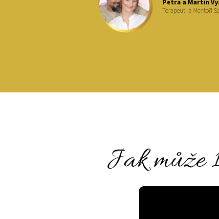
Petra a Martin Vy
Terapeuti a Mentoři Sp
Jak může 1