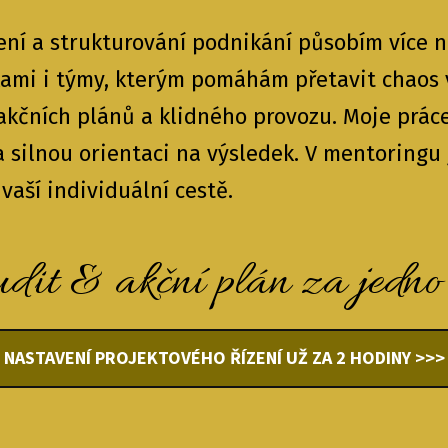
ení a strukturování podnikání působím více n
kami i týmy, kterým pomáhám přetavit chaos 
akčních plánů a klidného provozu. Moje prác
 a silnou orientaci na výsledek. V mentoringu
vaší individuální cestě.
udit & akční plán za jedno
NASTAVENÍ PROJEKTOVÉHO ŘÍZENÍ UŽ ZA 2 HODINY >>>