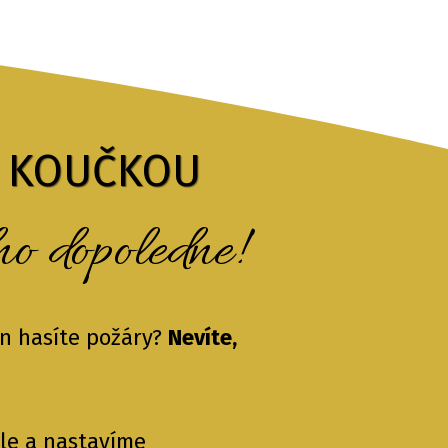
U KOUČKOU
no dopoledne!
en hasíte požáry?
Nevíte,
íle a nastavíme