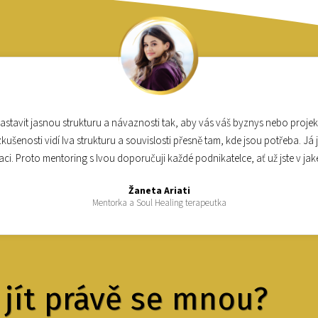
astavit jasnou strukturu a návaznosti tak, aby vás váš byznys nebo proje
zkušenosti vidí Iva strukturu a souvislosti přesně tam, kde jsou potřeba. J
zaci. Proto mentoring s Ivou doporučuji každé podnikatelce, ať už jste v jak
Žaneta Ariati
Mentorka a Soul Healing terapeutka
 jít právě se mnou?