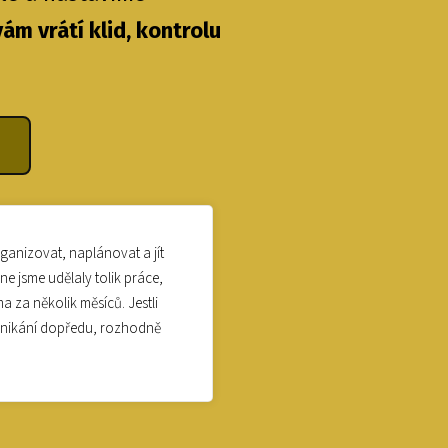
ám vrátí klid, kontrolu
rganizovat, naplánovat a jít
e jsme udělaly tolik práce,
 za několik měsíců. Jestli
dnikání dopředu, rozhodně