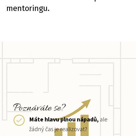
mentoringu.
Poznáváte se?
Máte hlavu plnou nápadů,
ale
žádný čas je realizovat?