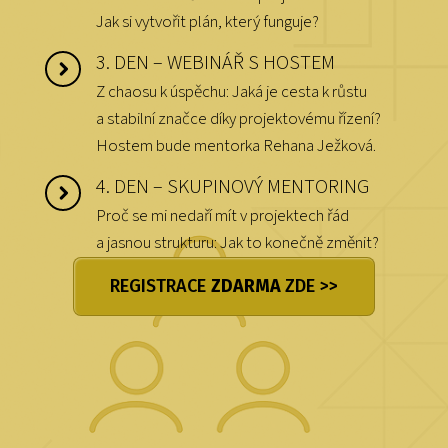
Jak si vytvořit plán, který funguje?
3. DEN – WEBINÁŘ S HOSTEM
Z chaosu k úspěchu: Jaká je cesta k růstu
a stabilní značce díky projektovému řízení?
Hostem bude mentorka Rehana Ježková.
4. DEN – SKUPINOVÝ MENTORING
Proč se mi nedaří mít v projektech řád
a jasnou strukturu: Jak to konečně změnit?
REGISTRACE
ZDARMA
ZDE >>