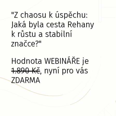
"Z chaosu k úspěchu:
Jaká byla cesta Rehany
k růstu a stabilní
značce?"
Hodnota WEBINÁŘE je
1.890 Kč
, nyní pro vás
ZDARMA