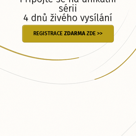
sérii
4 dnů živého vysílání
REGISTRACE
ZDARMA
ZDE >>