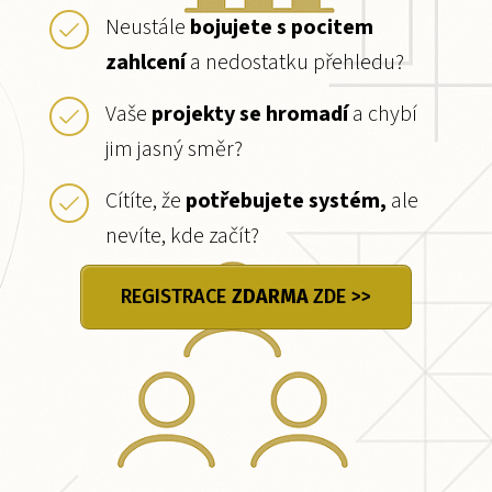
Neustále
bojujete s pocitem
zahlcení
a nedostatku přehledu?
Vaše
projekty se hromadí
a chybí
jim jasný směr?
Cítíte, že
potřebujete systém,
ale
nevíte, kde začít?
REGISTRACE
ZDARMA
ZDE >>