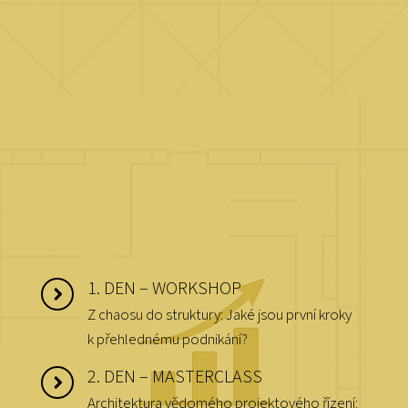
1. DEN – WORKSHOP
Z chaosu do struktury: Jaké jsou první kroky
k přehlednému podnikání?
2. DEN – MASTERCLASS
Architektura vědomého projektového řízení: