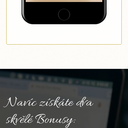
Navíc získáte dva
skvělé Bonusy: