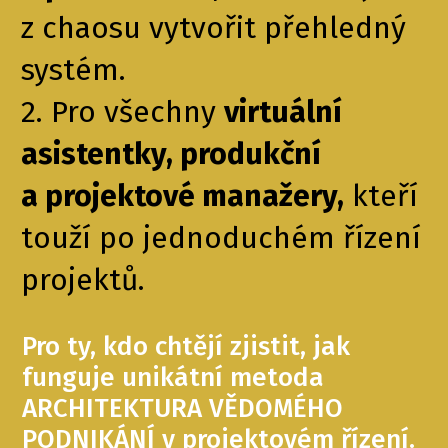
z chaosu vytvořit přehledný
systém.
2. Pro všechny
virtuální
asistentky, produkční
a projektové manažery,
kteří
touží po jednoduchém řízení
projektů.
Pro ty, kdo chtějí zjistit, jak
funguje unikátní metoda
ARCHITEKTURA VĚDOMÉHO
PODNIKÁNÍ v projektovém řízení.