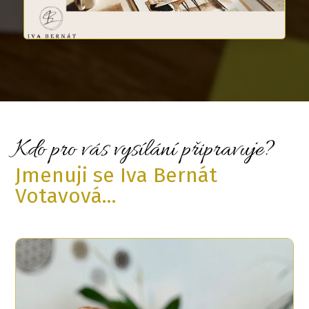
Kdo pro vás vysílání připravuje?
Jmenuji se Iva Bernát
Votavová...