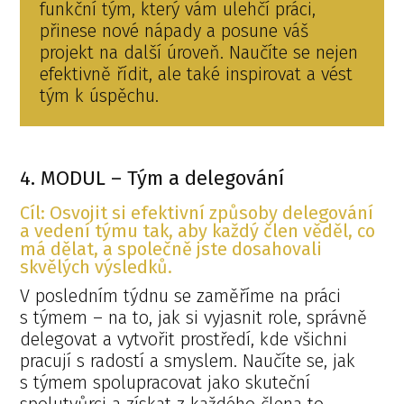
funkční tým, který vám ulehčí práci,
přinese nové nápady a posune váš
projekt na další úroveň. Naučíte se nejen
efektivně řídit, ale také inspirovat a vést
tým k úspěchu.
4. MODUL – Tým a delegování
Cíl: Osvojit si efektivní způsoby delegování
a vedení týmu tak, aby každý člen věděl, co
má dělat, a společně jste dosahovali
skvělých výsledků.
V posledním týdnu se zaměříme na práci
s týmem – na to, jak si vyjasnit role, správně
delegovat a vytvořit prostředí, kde všichni
pracují s radostí a smyslem. Naučíte se, jak
s týmem spolupracovat jako skuteční
spolutvůrci a získat z každého člena to