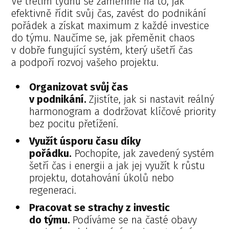
Ve třetím týdnu se zaměříme na to, jak
efektivně řídit svůj čas, zavést do podnikání
pořádek a získat maximum z každé investice
do týmu. Naučíme se, jak přeměnit chaos
v dobře fungující systém, který ušetří čas
a podpoří rozvoj vašeho projektu.
Organizovat svůj čas
v podnikání.
Zjistíte, jak si nastavit reálný
harmonogram a dodržovat klíčové priority
bez pocitu přetížení.
Využít úsporu času díky
pořádku.
Pochopíte, jak zavedený systém
šetří čas i energii a jak jej využít k růstu
projektu, dotahování úkolů nebo
regeneraci.
Pracovat se strachy z investic
do týmu.
Podíváme se na časté obavy