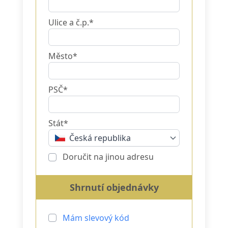
Ulice a č.p.*
Město*
PSČ*
Stát*
Česká republika
Doručit na jinou adresu
Shrnutí objednávky
Mám slevový kód