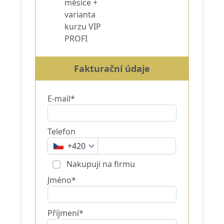
měsíce +
varianta
kurzu VIP
PROFI
Fakturační údaje
E-mail*
Telefon
+420
Nakupuji na firmu
Jméno*
Příjmení*