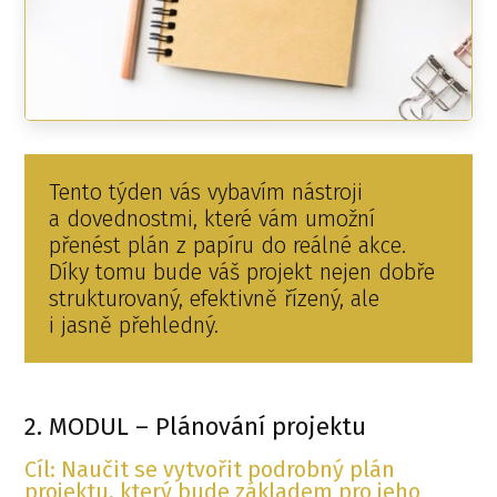
Tento týden vás vybavím nástroji
a dovednostmi, které vám umožní
přenést plán z papíru do reálné akce.
Díky tomu bude váš projekt nejen dobře
strukturovaný, efektivně řízený, ale
i jasně přehledný.
2. MODUL – Plánování projektu
Cíl: Naučit se vytvořit podrobný plán
projektu, který bude základem pro jeho