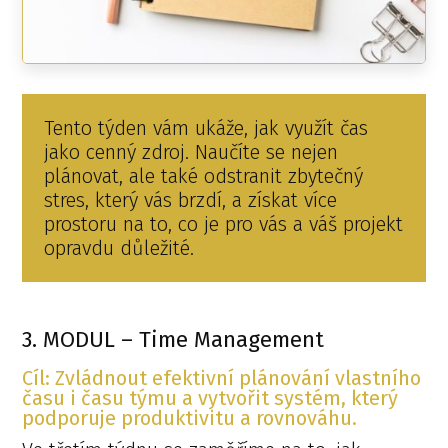
Tento týden vám ukáže, jak využít čas
jako cenný zdroj. Naučíte se nejen
plánovat, ale také odstranit zbytečný
stres, který vás brzdí, a získat více
prostoru na to, co je pro vás a váš projekt
opravdu důležité.
3. MODUL – Time Management
Cíl: Zvládnout efektivní plánování vlastního
času i času týmu a vytvořit systém, který
podporuje produktivitu a rovnováhu.