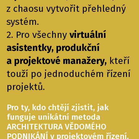
z chaosu vytvořit přehledný
systém.
2. Pro všechny
virtuální
asistentky, produkční
a projektové manažery,
kteří
touží po jednoduchém řízení
projektů.
Pro ty, kdo chtějí zjistit, jak
funguje unikátní metoda
ARCHITEKTURA VĚDOMÉHO
PODNIKÁNÍ v projektovém řízení.