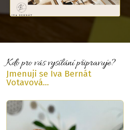
Kdo pro vás vysílání připravuje?
Jmenuji se Iva Bernát
Votavová...